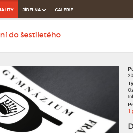
ALITY
JÍDELNA
GALERIE
ní do šestiletého
Pu
20
T
O
In
Př
1 
D