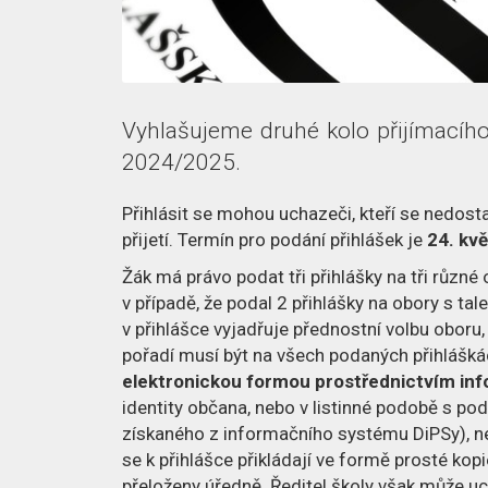
Vyhlašujeme druhé kolo přijímacího 
2024/2025.
Přihlásit se mohou uchazeči, kteří se nedosta
přijetí. Termín pro podání přihlášek je
24. kv
Žák má právo podat tři přihlášky na tři různé 
v případě, že podal 2 přihlášky na obory s t
v přihlášce vyjadřuje přednostní volbu oboru
pořadí musí být na všech podaných přihlášk
elektronickou formou prostřednictvím in
identity občana, nebo v listinné podobě s p
získaného z informačního systému DiPSy), neb
se k přihlášce přikládají ve formě prosté ko
přeloženy úředně. Ředitel školy však může uc