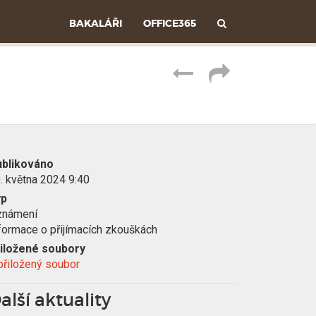
V
BAKALÁŘI
OFFICE365
Y
P
S
ř
d
H
e
í
L
j
l
blikováno
. května 2024 9:40
E
í
e
yp
známení
t
t
D
formace o přijímacích zkouškách
z
č
iložené soubory
Á
přiložený soubor
p
l
alší aktuality
V
ě
á