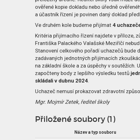
ověřené kopie dokladu nebo úředně ověřenéh
a účastník řízení je povinen daný doklad před
Ve druhém kole budeme přijímat
4 uchazeč
Kritéria přijímacího řízení najdete v příloze,
Františka Palackého Valašské Meziříčí nebude
Stanovení celkového pořadí uchazečů bude 
zadávaných jednotných přijímacích zkouškác
na základní škole a za úspěchy v soutěžích.
započteny body z lepšího výsledku testů
jed
skládali v dubnu 2024
.
Uchazeč nemusí prokazovat zdravotní způsob
Mgr. Mojmír Zetek, ředitel školy
Přiložené soubory (1)
Název a typ souboru