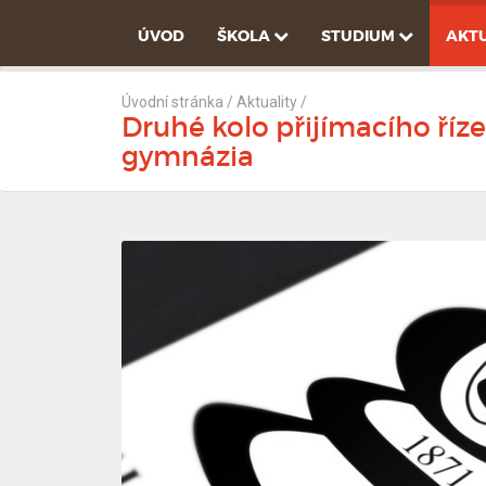
ÚVOD
ŠKOLA
STUDIUM
AKTU
Úvodní stránka
/
Aktuality
/
Druhé kolo přijímacího říze
gymnázia