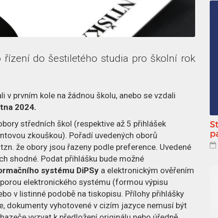
řízení do šestiletého studia pro školní rok
li v prvním kole na žádnou školu, anebo se vzdali
ětna 2024.
obory středních škol (respektive až 5 přihlášek
S
p
alentovou zkouškou). Pořadí uvedených oborů
, tzn. že obory jsou řazeny podle preference. Uvedené
ách shodné. Podat přihlášku bude možné
formačního systému DiPSy
a elektronickým ověřením
odporou elektronického systému (formou výpisu
o v listinné podobě na tiskopisu. Přílohy přihlášky
pie, dokumenty vyhotovené v cizím jazyce nemusí být
hazeče vyzvat k předložení originálu nebo úředně