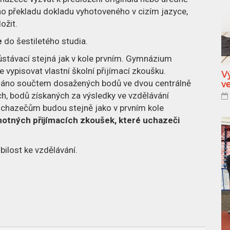
o překladu dokladu vyhotoveného v cizím jazyce,
ložit.
e
do šestiletého studia.
 zůstávací stejná jak v kole prvním. Gymnázium
 vypisovat vlastní školní přijímací zkoušku.
V
dáno součtem dosažených bodů ve dvou centrálně
v
h, bodů získaných za výsledky ve vzdělávání
 Uchazečům budou stejně jako v prvním kole
notných přijímacích zkoušek, které uchazeči
ilost ke vzdělávání.