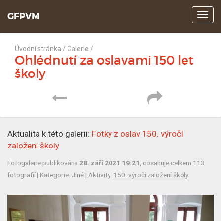
GFPVM
Z
o
b
r
Úvodní stránka
/
Galerie
/
a
Ohlédnutí za oslavami 150 let
z
školy
i
t
m
e
n
u
Aktualita k této galerii:
Fotky z oslav 150. výročí
založení školy
Fotogalerie publikována
28. září 2021 19:21
, obsahuje celkem 113
fotografií | Kategorie: Jiné | Aktivity:
150. výročí založení školy