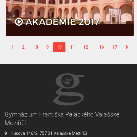
AKADEMIE 2017
…
…
1
2
8
9
10
11
12
16
17
Gymnázium Františka Palackého Valašské
Meziříčí
A
Husova 146/2, 757 01 Valašské Meziříčí