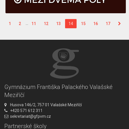
…
1
2
11
12
13
14
15
16
17
Gymnázium Františka Palackého Valašské
Meziříčí
A
Husova 146/2, 757 01 Valašské Meziříčí
d
T
+420 571 612 311
r
e
E
sekretariat@gfpvm.cz
e
l
m
Partnerské školy
s
e
a