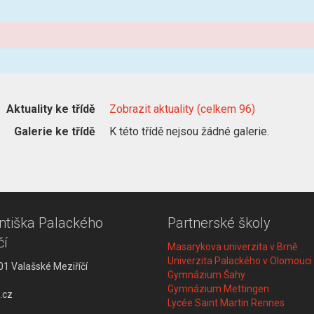
Aktuality ke třídě
Zobrazit aktuality (celkem 96)
Galerie ke třídě
K této třídě nejsou žádné galerie.
tiška Palackého
Partnerské školy
čí
Masarykova univerzita v Brně
Univerzita Palackého v Olomouci
01 Valašské Meziříčí
Gymnázium Šahy
Gymnázium Mettingen
.cz
Lycée Saint Martin Rennes