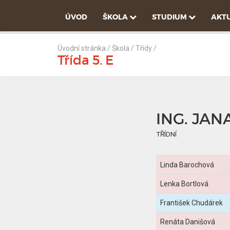
ÚVOD
ŠKOLA
STUDIUM
AKTU
Úvodní stránka
/ Škola /
Třídy
/
Třída 5. E
ING. JAN
TŘÍDNÍ
Linda Barochová
Lenka Bortlová
František Chudárek
Renáta Danišová