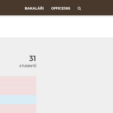
V
BAKALÁŘI
OFFICE365
Y
H
L
31
E
STUDENTŮ
D
Á
V