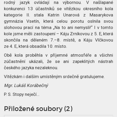
rodný jazyk ovládají na výbornou. V našlapané
konkurenci 13 účastníků se vítězkou okresního kola
kategorie II. stala Katrin Unarová z Masarykova
gymnázia Vsetín, která celou porotu oslnila svou
slohovou prací na téma „Na to ani nemysli!“ I v tomto
kole jsme měli zastoupení – Káju Zrníkovou z 5. E, která
skončila na děleném 7.–8. místě, a Káju Vlčkovou
ze 4. E, která obsadila 10. místo.
Obě kola proběhla v příjemné atmosféře a všichni
zúčastnění ukázali, že se ani zapeklitých nástrah
českého jazyka nezaleknou.
Vítězkám i dalším umístěným srdečně gratulujeme.
Mgr. Lukáš Korábečný
P. S. Stopy neječí…
Přiložené soubory (2)