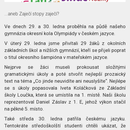
z
č
a
p
l
c
...aneb Zaječí stopy zaječí?
ě
á
e
Ve dnech 29. a 30. ledna proběhla na půdě našeho
gymnázia okresní kola Olympiády v českém jazyce.
t
n
o
V úterý 29. ledna jsme přivítali 29 žáků z okolních
e
č
základních škol a nižších gymnázií, kteří se přijeli poprat
o titul okresního šampióna v mateřském jazyce.
k
l
Nejprve se žáci museli prokousat složitými
á
gramatickými úkoly a poté stvořit nejlepší prozaický
text na téma „Co jinde neuvidíte ani neuslyšíte“. Nejlépe
n
se s úkoly popasovala Iveta Koláčková ze Základní
školy Loučka, která se umístila na 1. místě. Naši školu
k
reprezentoval Daniel Záslav z 1. E, jehož výkon stačil
u
na pěkné 5. místo.
Také středa 30. ledna patřila českému jazyku.
Tentokráte středoškolští studenti chtěli ukázat, že