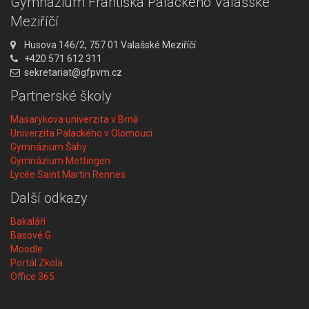
Gymnázium Františka Palackého Valašské
Meziříčí
A
Husova 146/2, 757 01 Valašské Meziříčí
d
T
+420 571 612 311
r
e
E
sekretariat@gfpvm.cz
e
l
m
Partnerské školy
s
e
a
a
f
i
Masarykova univerzita v Brně
:
o
l
Univerzita Palackého v Olomouci
n
:
Gymnázium Šahy
:
Gymnázium Mettingen
Lycée Saint Martin Rennes
Další odkazy
Bakaláři
Basové G
Moodle
Portál Zkola
Office 365