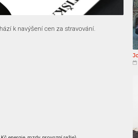
ází k navýšení cen za stravování.
Jo
- Kč energie, mzdy, provozní režie)