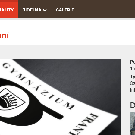
ALITY
JÍDELNA
GALERIE
ání
Pu
15
T
O
In
D