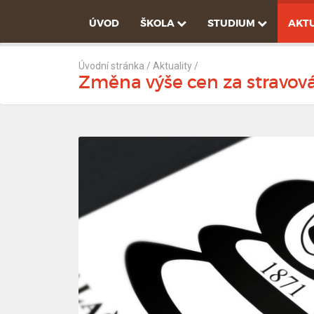
ÚVOD
ŠKOLA
STUDIUM
AKTU
Úvodní stránka
/
Aktuality
/
Změna výše cen za stravov