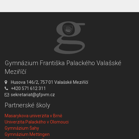
Gymnázium Františka Palackého Valašské
Meziříčí
A
Husova 146/2, 757 01 Valašské Meziříčí
d
T
+420 571 612 311
r
e
E
sekretariat@gfpvm.cz
e
l
m
Partnerské školy
s
e
a
a
f
i
Masarykova univerzita v Brně
:
o
l
Univerzita Palackého v Olomouci
n
:
Gymnázium Šahy
:
Gymnázium Mettingen