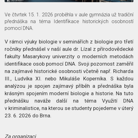
z
č
a
p
l
c
Ve čtvrtek 15. 1. 2026 proběhla v aule gymnázia už tradiční
přednáška na téma Identifikace historických osobností
ě
á
e
pomocí DNA.
t
n
o
V rámci výuky biologie v seminářích z biologie pro třetí
ročníky přednášel v naší aule dr. Lízal z přírodovědecké
e
č
fakulty Masarykovy univerzity o moderních metodách
k
l
identifikace osob pomocí DNA. Svoji pozornost zaměřil
na zajímavé historické osobnosti včetně např. Richarda
á
III., Ludvíka XI. nebo Mikuláše Koperníka. S každou
analýzou je spojen zajímavý příběh a přednáška byla
n
krásným spojením moderní biologie a historie. Na tuto
přednášku naváže další na téma Využití DNA
k
v kriminalistice, na kterou se studenty pojedeme v úterý
u
23. 6. 2026 do Brna.
Za organizaci