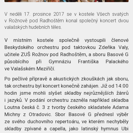
z
č
a
p
l
c
V neděli 17. prosince 2017 se v kostele Všech svatých
v Rožnově pod Radhoštěm konal společný koncert dvou
ě
á
e
valašských hudebních těles.
t
n
o
V místním kostele společně vystoupili členové
Beskydského orchestru pod taktovkou Zdeňka Valy,
e
č
učitele ZUŠ Rožnov pod Radhoštěm, a sboru Basové G
k
l
působícího při Gymnáziu Františka Palackého
ve Valašském Meziříčí.
á
Po pečlivé přípravě a akustických zkouškách jak sboru,
n
tak orchestru byl koncert konečně zahájen. Již od 14:00
hodin jsme mohli slyšet skladby nejrůznějších žánrů
k
i jazyků. V podání orchestru zazněla například skladba
Loutna česká č. 3 z tvorby českého skladatele Adama
u
Michny z Otradovic. Sbor Basové G přednesl výběr
ze svého duchovního repertoáru, ve kterém nechyběly
skladby zpívané a capella, jako latinský hymnus Ubi