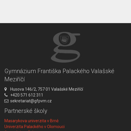
Gymnázium Františka Palackého Valašské
Meziříčí
A
Husova 146/2, 757 01 Valašské Meziříčí
d
T
+420 571 612 311
r
e
E
sekretariat@gfpvm.cz
e
l
m
Partnerské školy
s
e
a
a
f
i
Masarykova univerzita v Brně
:
o
l
Univerzita Palackého v Olomouci
n
: