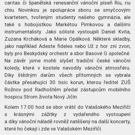
caritas či španělská renesanční vánoční píseň Riu, riu
chiu. Novinkou je spolupráce sboru se smyčcovým
kvartetem, tvořeným studenty našeho gymnázia, ale
také s hobojistkou Markétou Pimkovou a dalšími
instrumentalisty. Jako sólisté vystoupili Daniel Kvita,
Zuzana Krcháková a Marie Opálková. Některé skladby,
jako například Adeste fideles nebo Už z hor zní zvon,
byly pro Beskydský orchestr a sbor Basové G společné.
Na závěr jsme mohli slyšet tradiční české vánoční
koledy, které v kostele navodily vánoční atmosféru.
Díky štědrým darům všech přítomných se vybrala
částka přesahující 30 tisíc korun, kterou ředitel ZUŠ
Rožnov pod Radhoštěm předal zástupcům mobilního
hospicu Strom života Nový Jičín.
Kolem 17:00 hod se sbor vrátil do Valašského Meziříčí
s krásnými zážitky z vydařeného vystoupení
a díky vánoční náladě rovněž natěšený na další koncerty,
které ho čekají i zde ve Valašském Meziříčí.