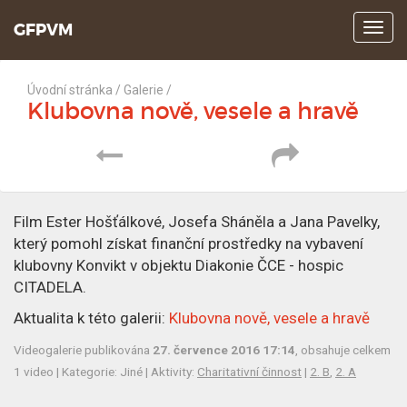
GFPVM
Z
o
b
r
Úvodní stránka
/
Galerie
/
a
Klubovna nově, vesele a hravě
z
i
t
m
e
n
Film Ester Hošťálkové, Josefa Sháněla a Jana Pavelky,
u
který pomohl získat finanční prostředky na vybavení
klubovny Konvikt v objektu Diakonie ČCE - hospic
CITADELA.
Aktualita k této galerii:
Klubovna nově, vesele a hravě
Videogalerie publikována
27. července 2016 17:14
, obsahuje celkem
1 video | Kategorie: Jiné | Aktivity:
Charitativní činnost
|
2. B
,
2. A