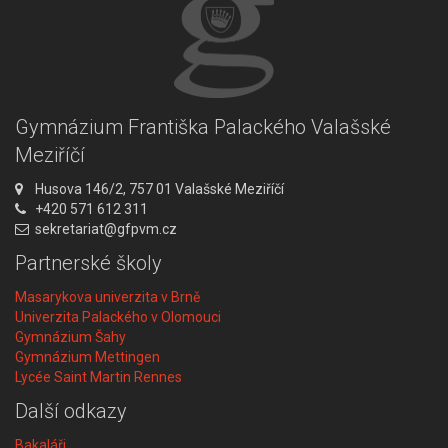
Gymnázium Františka Palackého Valašské
Meziříčí
A
Husova 146/2, 757 01 Valašské Meziříčí
d
T
+420 571 612 311
r
e
E
sekretariat@gfpvm.cz
e
l
m
Partnerské školy
s
e
a
a
f
i
Masarykova univerzita v Brně
:
o
l
Univerzita Palackého v Olomouci
n
:
Gymnázium Šahy
:
Gymnázium Mettingen
Lycée Saint Martin Rennes
Další odkazy
Bakaláři