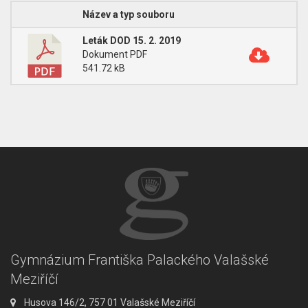
Název a typ souboru
Leták DOD 15. 2. 2019
Dokument PDF
541.72 kB
Gymnázium Františka Palackého Valašské
Meziříčí
A
Husova 146/2, 757 01 Valašské Meziříčí