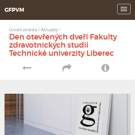
GFPVM
Z
o
b
r
Úvodní stránka
/
Aktuality
/
a
Den otevřených dveří Fakulty
z
zdravotnických studií
i
Technické univerzity Liberec
t
m
e
P
S
I
n
u
ř
d
n
e
í
f
j
l
o
í
e
r
t
t
m