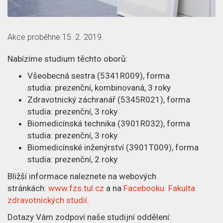
z
č
a
p
l
c
Akce proběhne 15. 2. 2019.
ě
á
e
Nabízíme studium těchto oborů:
t
n
o
Všeobecná sestra (5341R009), forma
studia: prezenční, kombinovaná, 3 roky
e
č
Zdravotnický záchranář (5345R021), forma
studia: prezenční, 3 roky
k
l
Biomedicínská technika (3901R032), forma
studia: prezenční, 3 roky
á
Biomedicínské inženýrství (3901T009), forma
n
studia: prezenční, 2 roky
Bližší informace naleznete na webových
k
stránkách:
www.fzs.tul.cz
a na
Facebooku: Fakulta
u
zdravotnických studií
.
Dotazy Vám zodpoví naše studijní oddělení: