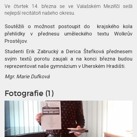
p
l
c
Ve čtvrtek 14. března se ve Valašském Meziříčí sešli
nejlepší recitátoři našeho okresu.
ě
á
e
Soutěžili o možnost postoupit do krajského kola
t
n
o
přehlídky v přednesu uměleckého textu Wolkrův
Prostějov.
e
č
Studenti Erik Zabrucký a Derica Štefková přednesem
k
l
svým textů porotu zaujali a na konci března budou
reprezentovat naše gymnázium v Uherském Hradišti.
á
Mgr. Marie Dufková
n
Fotografie (1)
k
u