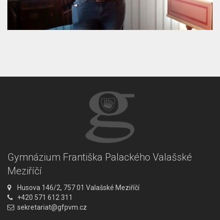
Gymnázium Františka Palackého Valašské
Meziříčí
A
Husova 146/2, 757 01 Valašské Meziříčí
d
T
+420 571 612 311
r
e
E
sekretariat@gfpvm.cz
e
l
m