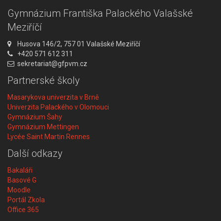
Gymnázium Františka Palackého Valašské
Meziříčí
A
Husova 146/2, 757 01 Valašské Meziříčí
d
T
+420 571 612 311
r
e
E
sekretariat@gfpvm.cz
e
l
m
Partnerské školy
s
e
a
a
f
i
Masarykova univerzita v Brně
:
o
l
Univerzita Palackého v Olomouci
n
:
Gymnázium Šahy
:
Gymnázium Mettingen
Lycée Saint Martin Rennes
Další odkazy
Bakaláři
Basové G
Moodle
Portál Zkola
Office 365