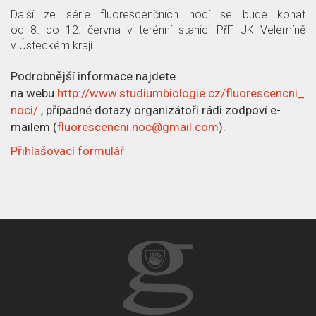
p
l
c
Další ze série fluorescenčních nocí se bude konat
od 8. do 12. června v terénní stanici PřF UK Velemíně
ě
á
e
v Ústeckém kraji.
t
n
o
Podrobnější informace najdete
na webu
http://www.studiumbiologie.cz/fluorescencni_
e
č
noci/
, případné dotazy organizátoři rádi zodpoví e-
k
l
mailem (
fluorescencni.noc@gmail.com
).
Přihlašovací formulář
á
n
k
u