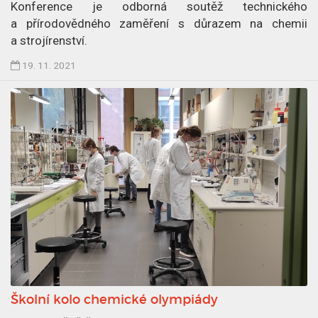
n
Konference je odborná soutěž technického
7
a přírodovědného zaměření s důrazem na chemii
.
a strojírenství.
1
Č
19. 11. 2021
2
l
.
á
2
n
0
e
2
k
1
p
u
b
l
i
k
o
v
Školní kolo chemické olympiády
á