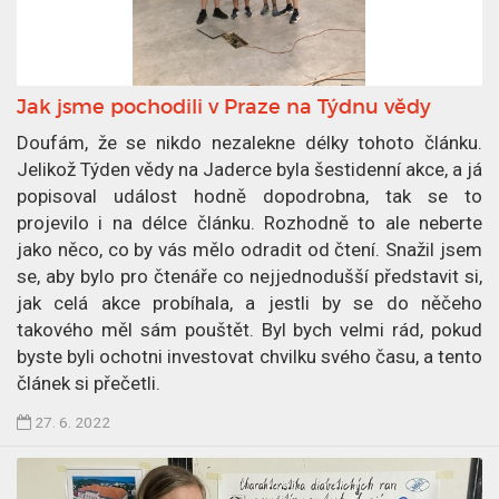
i
k
o
v
Jak jsme pochodili v Praze na Týdnu vědy
á
n
Doufám, že se nikdo nezalekne délky tohoto článku.
6
Jelikož Týden vědy na Jaderce byla šestidenní akce, a já
.
popisoval událost hodně dopodrobna, tak se to
9
projevilo i na délce článku. Rozhodně to ale neberte
.
jako něco, co by vás mělo odradit od čtení. Snažil jsem
2
se, aby bylo pro čtenáře co nejjednodušší představit si,
0
jak celá akce probíhala, a jestli by se do něčeho
2
takového měl sám pouštět. Byl bych velmi rád, pokud
2
byste byli ochotni investovat chvilku svého času, a tento
článek si přečetli.
Č
27. 6. 2022
l
á