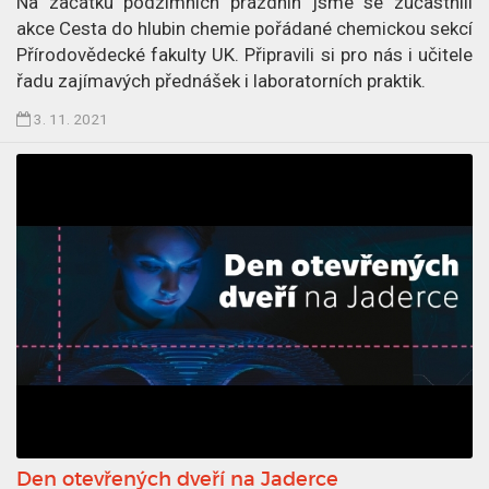
Na začátku podzimních prázdnin jsme se zúčastnili
1
akce Cesta do hlubin chemie pořádané chemickou sekcí
0
Přírodovědecké fakulty UK. Připravili si pro nás i učitele
.
řadu zajímavých přednášek i laboratorních praktik.
1
Č
3. 11. 2021
1
l
.
á
2
n
0
e
2
k
1
p
u
b
l
i
k
o
v
Den otevřených dveří na Jaderce
á