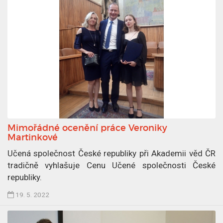
0
e
2
k
2
p
u
b
l
i
k
o
v
Mimořádné ocenění práce Veroniky
á
Martinkové
n
Učená společnost České republiky při Akademii věd ČR
2
tradičně vyhlašuje Cenu Učené společnosti České
0
republiky.
.
6
Č
19. 5. 2022
.
l
2
á