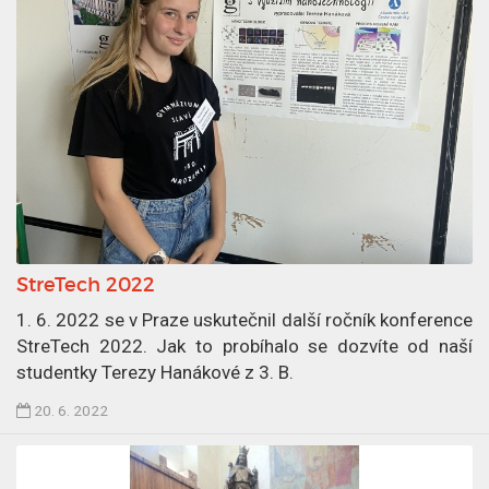
n
e
k
p
u
b
l
i
k
o
v
StreTech 2022
á
n
1. 6. 2022 se v Praze uskutečnil další ročník konference
2
StreTech 2022. Jak to probíhalo se dozvíte od naší
7
studentky Terezy Hanákové z 3. B.
.
Č
20. 6. 2022
6
l
.
á
2
n