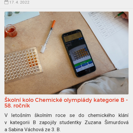
Č
17. 4. 2022
0
l
2
á
2
n
e
k
p
u
b
l
i
k
o
v
Školní kolo Chemické olympiády kategorie B -
á
58. ročník
n
V letošním školním roce se do chemického klání
1
v kategorii B zapojily studentky Zuzana Šimurdová
7
a Sabina Váchová ze 3. B.
.