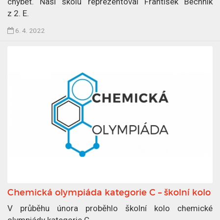
chybět. Naši školu reprezentoval František Bechník
.
z 2. E.
4
.
Č
6. 4. 2022
2
l
0
á
2
n
2
e
k
p
u
b
l
i
k
o
v
Chemická olympiáda kategorie C – školní kolo
á
n
V průběhu února proběhlo školní kolo chemické
6
olympiády kategorie C.