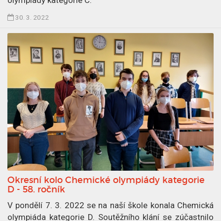
.
Č
30. 3. 2022
4
l
.
á
2
n
0
e
2
k
2
p
u
b
l
i
k
o
v
Okresní kolo Chemické olympiády kategorie
á
D - 58. ročník
n
V pondělí 7. 3. 2022 se na naší škole konala Chemická
3
olympiáda kategorie D. Soutěžního klání se zúčastnilo
0