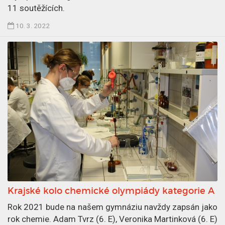
11 soutěžících.
.
3
Č
10. 3. 2022
.
l
2
á
0
n
2
e
2
k
p
u
b
l
i
k
o
v
Krajské kolo chemické olympiády kategorie A
á
n
Rok 2021 bude na našem gymnáziu navždy zapsán jako
1
rok chemie. Adam Tvrz (6. E), Veronika Martinková (6. E)