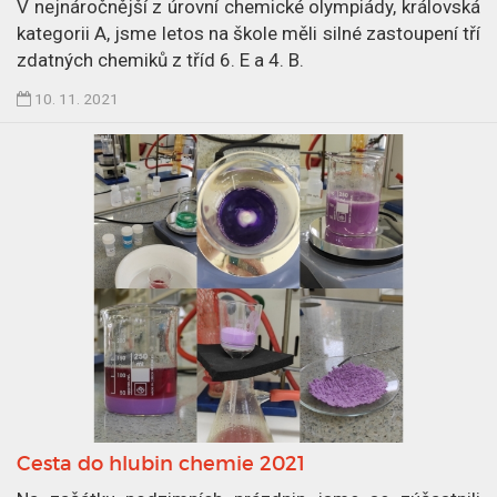
n
V nejnáročnější z úrovní chemické olympiády, královská
1
kategorii A, jsme letos na škole měli silné zastoupení tří
9
zdatných chemiků z tříd 6. E a 4. B.
.
Č
10. 11. 2021
1
l
1
á
.
n
2
e
0
k
2
p
1
u
b
l
i
k
o
v
Cesta do hlubin chemie 2021
á
n