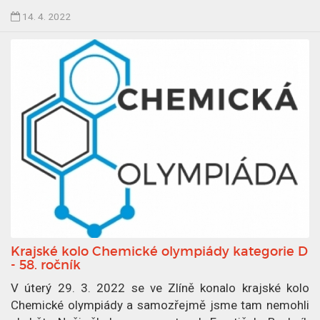
4
Č
14. 4. 2022
.
l
2
á
0
n
2
e
2
k
p
u
b
l
i
k
o
v
Krajské kolo Chemické olympiády kategorie D
á
- 58. ročník
n
V úterý 29. 3. 2022 se ve Zlíně konalo krajské kolo
1
Chemické olympiády a samozřejmě jsme tam nemohli
4