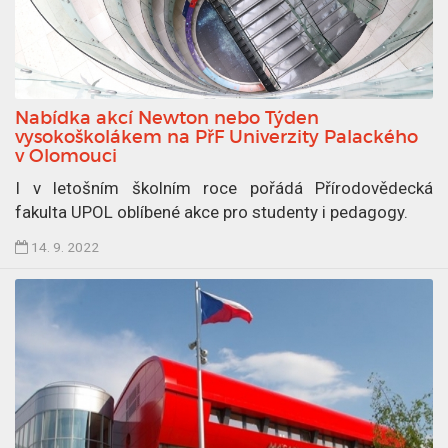
Nabídka akcí Newton nebo Týden
vysokoškolákem na PřF Univerzity Palackého
v Olomouci
I v letošním školním roce pořádá Přírodovědecká
fakulta UPOL oblíbené akce pro studenty i pedagogy.
Č
14. 9. 2022
l
á
n
e
k
p
u
b