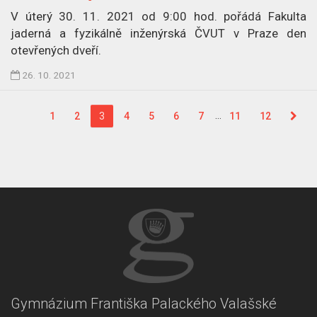
n
V úterý 30. 11. 2021 od 9:00 hod. pořádá Fakulta
3
jaderná a fyzikálně inženýrská ČVUT v Praze den
.
otevřených dveří.
1
Č
26. 10. 2021
1
l
.
á
2
…
1
2
3
4
5
6
7
11
12
n
0
e
2
k
1
p
u
b
l
i
k
o
v
Gymnázium Františka Palackého Valašské
á