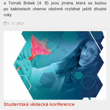
0
a Tomáš Bobek (4. B) jsou jména, která se budou
.
po kabinetech chemie obdivně rozléhat ještě dlouhé
3
roky.
.
Č
7. 12. 2021
2
l
0
á
2
n
2
e
k
p
u
b
l
i
k
o
v
Studentská vědecká konference
á