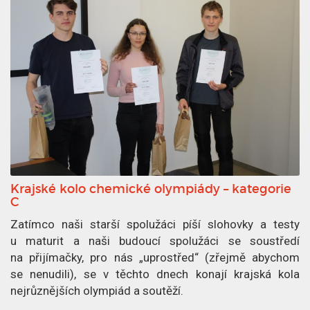
0
n
2
e
2
k
p
u
b
l
i
k
o
v
Krajské kolo chemické olympiády – kategorie
á
C
n
Zatímco naši starší spolužáci píší slohovky a testy
1
u maturit a naši budoucí spolužáci se soustředí
9
na přijímačky, pro nás „uprostřed“ (zřejmě abychom
.
se nenudili), se v těchto dnech konají krajská kola
5
nejrůznějších olympiád a soutěží.
.
2