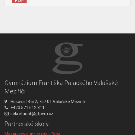
Gymnázium Františka Palackého Valašské
Meziříčí
A
Husova 146/2, 757 01 Valašské Meziříčí
d
T
+420 571 612 311
r
e
E
sekretariat@gfpvm.cz
e
l
m
Partnerské školy
s
e
a
a
f
i
Masarykova univerzita v Brně