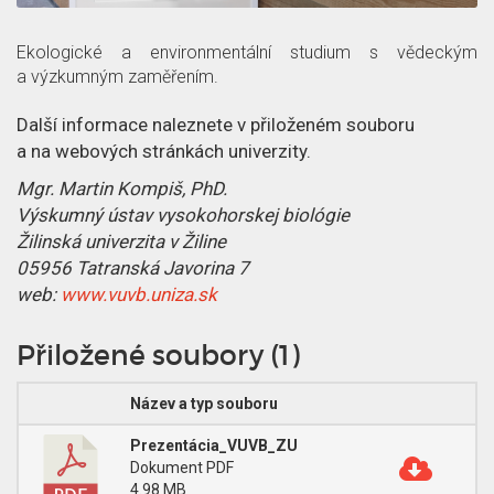
z
č
a
p
l
c
Ekologické a environmentální studium s vědeckým
a výzkumným zaměřením.
ě
á
e
Další informace naleznete v přiloženém souboru
t
n
o
a na webových stránkách univerzity.
e
č
Mgr. Martin Kompiš, PhD.
Výskumný ústav vysokohorskej biológie
k
l
Žilinská univerzita v Žiline
05956 Tatranská Javorina 7
á
web:
www.vuvb.uniza.sk
n
Přiložené soubory (1)
k
Název a typ souboru
u
Prezentácia_VUVB_ZU
Dokument PDF
4.98 MB