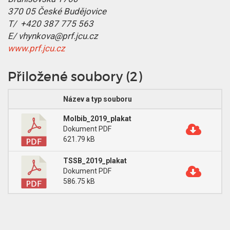
370 05 České Budějovice
T/ +420 387 775 563
E/ vhynkova@prf.jcu.cz
www.prf.jcu.cz
Přiložené soubory (2)
Název a typ souboru
Molbib_2019_plakat
Dokument PDF
621.79 kB
TSSB_2019_plakat
Dokument PDF
586.75 kB