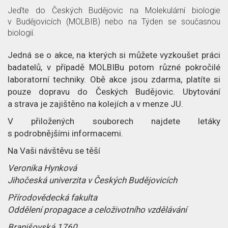
p
l
c
Jeďte do Českých Budějovic na Molekulární biologie
v Budějovicích (MOLBIB) nebo na Týden se současnou
ě
á
e
biologií.
t
n
o
Jedná se o akce, na kterých si můžete vyzkoušet práci
badatelů, v případě MOLBIBu potom různé pokročilé
e
č
laboratorní techniky. Obě akce jsou zdarma, platíte si
k
l
pouze dopravu do Českých Budějovic. Ubytování
a strava je zajištěno na kolejích a v menze JU.
á
V přiložených souborech najdete letáky
n
s podrobnějšími informacemi.
Na Vaši návštěvu se těší
k
Veronika Hynková
u
Jihočeská univerzita v Českých Budějovicích
Přírodovědecká fakulta
Oddělení propagace a celoživotního vzdělávání
Branišovská 1760