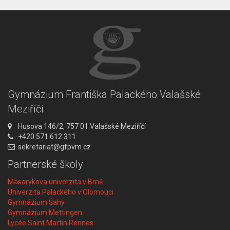
Gymnázium Františka Palackého Valašské
Meziříčí
A
Husova 146/2, 757 01 Valašské Meziříčí
d
T
+420 571 612 311
r
e
E
sekretariat@gfpvm.cz
e
l
m
Partnerské školy
s
e
a
a
f
i
Masarykova univerzita v Brně
:
o
l
Univerzita Palackého v Olomouci
n
:
Gymnázium Šahy
:
Gymnázium Mettingen
Lycée Saint Martin Rennes