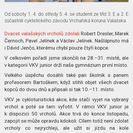
z
č
a
p
l
c
Od soboty 1. 4. do středy 5. 4. se studenti ze tříd 3. E a 2. E
zúčastnili cyklistického závodu Vrchařská koruna Valašska.
ě
á
e
Dvacet valašských vrcholů zdolali
Robert Dresler, Marek
t
n
o
Černoch, Pavel Jelínek a Václav Jelínek. Našlápnuto má
i Dávid Jenčo, kterému chybí pouze čtyři kopce.
e
č
V celkovém pořadí jsme skončili na 28.–31. místě, ale
k
l
v kategorii VKV junior drží naše gymnázium první místo.
á
Velkého úspěchu dosáhli také pan školník s panem
profesorem Bartoškem, když stihli objet všech dvacet
n
kopců do dvou dnů a připsali si tak 10.–11. místo.
k
VKV je cykloturistická akce, kde stačí vyjet na vybraný
vrchol a poté se tam vyfotit. V rámci VKV junior je
u
k dispozici 50 vrcholů. Akce trvá do konce listopadu,
zapojit se může opravdu kdokoli. Cílem totiž není zdolat
vrcholy co nejrychleji, ale užít si jízdu na kole