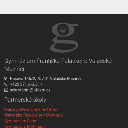
Gymnázium Františka Palackého Valašské
Meziříčí
A
Husova 146/2, 757 01 Valašské Meziříčí
d
T
+420 571 612 311
r
e
E
sekretariat@gfpvm.cz
e
l
m
Partnerské školy
s
e
a
a
f
i
Masarykova univerzita v Brně
:
o
l
Univerzita Palackého v Olomouci
n
:
Gymnázium Šahy
:
Gymnázium Mettingen