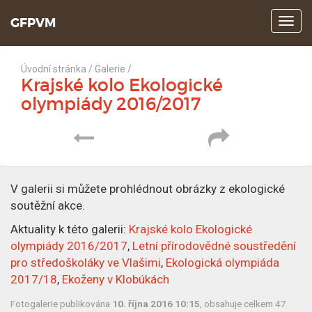
GFPVM
Z
o
b
r
Úvodní stránka
/
Galerie
/
a
Krajské kolo Ekologické
z
olympiády 2016/2017
i
t
m
e
n
u
V galerii si můžete prohlédnout obrázky z ekologické
soutěžní akce.
Aktuality k této galerii:
Krajské kolo Ekologické
olympiády 2016/2017
,
Letní přírodovědné soustředění
pro středoškoláky ve Vlašimi
,
Ekologická olympiáda
2017/18
,
Ekoženy v Klobúkách
Fotogalerie publikována
10. října 2016 10:15
, obsahuje celkem 47