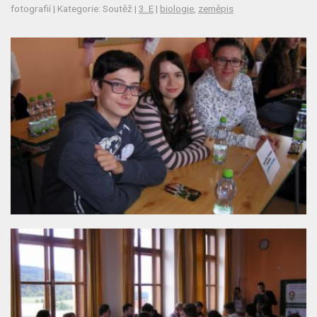
fotografií | Kategorie: Soutěž |
3. E
|
biologie
,
zeměpis