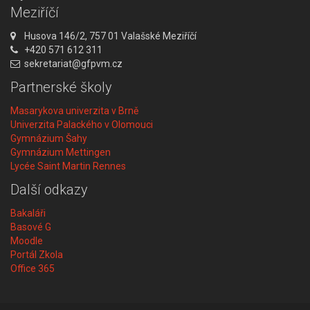
Meziříčí
A
Husova 146/2, 757 01 Valašské Meziříčí
d
T
+420 571 612 311
r
e
E
sekretariat@gfpvm.cz
e
l
m
Partnerské školy
s
e
a
a
f
i
Masarykova univerzita v Brně
:
o
l
Univerzita Palackého v Olomouci
n
:
Gymnázium Šahy
:
Gymnázium Mettingen
Lycée Saint Martin Rennes
Další odkazy
Bakaláři
Basové G
Moodle
Portál Zkola
Office 365